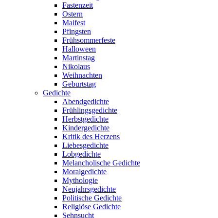
Fastenzeit
Ostern
Maifest
Pfingsten
Frühsommerfeste
Halloween
Martinstag
Nikolaus
Weihnachten
Geburtstag
Gedichte
Abendgedichte
Frühlingsgedichte
Herbstgedichte
Kindergedichte
Kritik des Herzens
Liebesgedichte
Lobgedichte
Melancholische Gedichte
Moralgedichte
Mythologie
Neujahrsgedichte
Politische Gedichte
Religiöse Gedichte
Sehnsucht