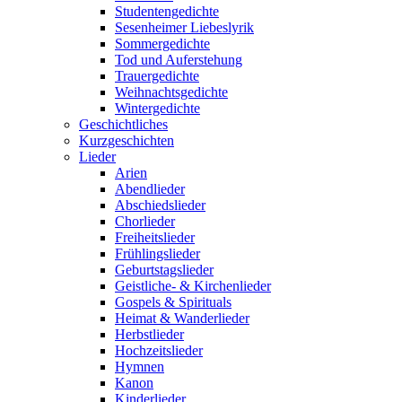
Studentengedichte
Sesenheimer Liebeslyrik
Sommergedichte
Tod und Auferstehung
Trauergedichte
Weihnachtsgedichte
Wintergedichte
Geschichtliches
Kurzgeschichten
Lieder
Arien
Abendlieder
Abschiedslieder
Chorlieder
Freiheitslieder
Frühlingslieder
Geburtstagslieder
Geistliche- & Kirchenlieder
Gospels & Spirituals
Heimat & Wanderlieder
Herbstlieder
Hochzeitslieder
Hymnen
Kanon
Kinderlieder