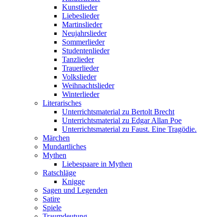
Kunstlieder
Liebeslieder
Martinslieder
Neujahrslieder
Sommerlieder
Studentenlieder
Tanzlieder
Trauerlieder
Volkslieder
Weihnachtslieder
Winterlieder
Literarisches
Unterrichtsmaterial zu Bertolt Brecht
Unterrichtsmaterial zu Edgar Allan Poe
Unterrichtsmaterial zu Faust. Eine Tragödie.
Märchen
Mundartliches
Mythen
Liebespaare in Mythen
Ratschläge
Knigge
Sagen und Legenden
Satire
Spiele
Traumdeutung