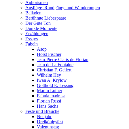
Aphorismen
Ausflüge, Rundgänge und Wanderungen
Balladen
Berühmte Liebespaare
Der Gute Ton
Dunkle Momente
Erzählungen
Essays
Fabeln
Äsop
Horst Fischer
Jean-Pierre Claris de Florian
Jean de La Fontaine
Christian F. Gellert
Wilhelm Hey
Iwan A. Krylow
Gotthold E. Lessing
Martin Luther
Fabula madrasa
Florian Russi
Hans Sachs
Feste und Bräuche
Neujahr
Dreikönigsfest
Valentinstag