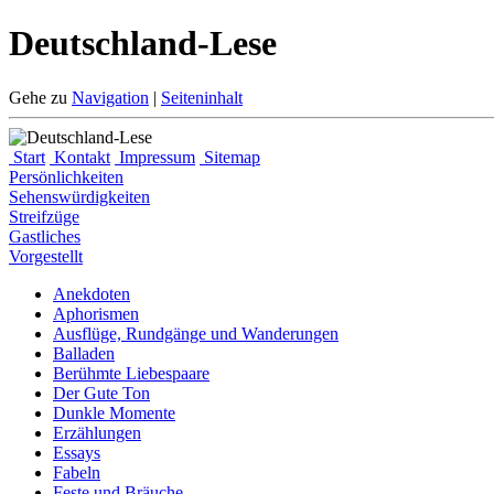
Deutschland-Lese
Gehe zu
Navigation
|
Seiteninhalt
Start
Kontakt
Impressum
Sitemap
Persönlichkeiten
Sehenswürdigkeiten
Streifzüge
Gastliches
Vorgestellt
Anekdoten
Aphorismen
Ausflüge, Rundgänge und Wanderungen
Balladen
Berühmte Liebespaare
Der Gute Ton
Dunkle Momente
Erzählungen
Essays
Fabeln
Feste und Bräuche