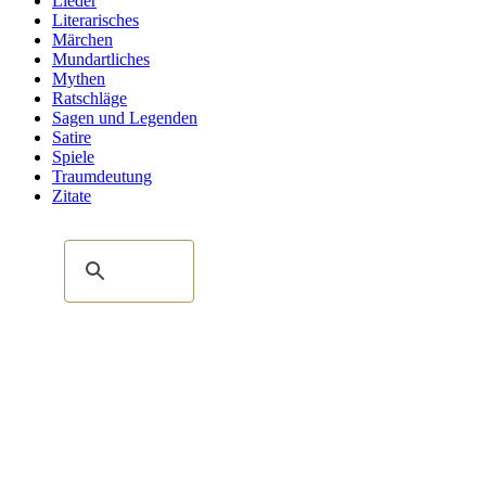
Lieder
Literarisches
Märchen
Mundartliches
Mythen
Ratschläge
Sagen und Legenden
Satire
Spiele
Traumdeutung
Zitate