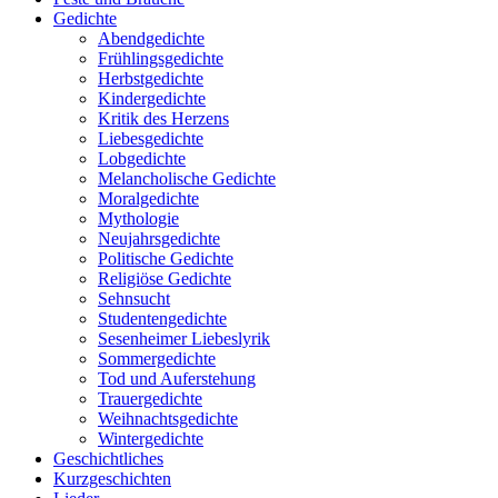
Gedichte
Abendgedichte
Frühlingsgedichte
Herbstgedichte
Kindergedichte
Kritik des Herzens
Liebesgedichte
Lobgedichte
Melancholische Gedichte
Moralgedichte
Mythologie
Neujahrsgedichte
Politische Gedichte
Religiöse Gedichte
Sehnsucht
Studentengedichte
Sesenheimer Liebeslyrik
Sommergedichte
Tod und Auferstehung
Trauergedichte
Weihnachtsgedichte
Wintergedichte
Geschichtliches
Kurzgeschichten