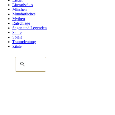
Lieder
Literarisches
Märchen
Mundartliches
Mythen
Ratschläge
Sagen und Legenden
Satire
Spiele
Traumdeutung
Zitate