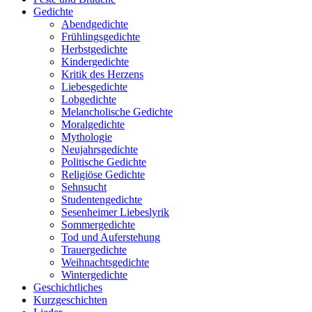
Gedichte
Abendgedichte
Frühlingsgedichte
Herbstgedichte
Kindergedichte
Kritik des Herzens
Liebesgedichte
Lobgedichte
Melancholische Gedichte
Moralgedichte
Mythologie
Neujahrsgedichte
Politische Gedichte
Religiöse Gedichte
Sehnsucht
Studentengedichte
Sesenheimer Liebeslyrik
Sommergedichte
Tod und Auferstehung
Trauergedichte
Weihnachtsgedichte
Wintergedichte
Geschichtliches
Kurzgeschichten