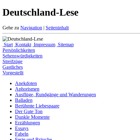
Deutschland-Lese
Gehe zu
Navigation
|
Seiteninhalt
Start
Kontakt
Impressum
Sitemap
Persönlichkeiten
Sehenswürdigkeiten
Streifzüge
Gastliches
Vorgestellt
Anekdoten
Aphorismen
Ausflüge, Rundgänge und Wanderungen
Balladen
Berühmte Liebespaare
Der Gute Ton
Dunkle Momente
Erzählungen
Essays
Fabeln
Feste und Bräuche