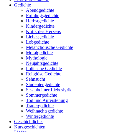
Gedichte
Abendgedichte
Frühlingsgedichte
Herbstgedichte
Kindergedichte
Kritik des Herzens
Liebesgedichte
Lobgedichte
Melancholische Gedichte
Moralgedichte
Mythologie
Neujahrsgedichte
Politische Gedichte
Religiöse Gedichte
Sehnsucht
Studentengedichte
Sesenheimer Liebeslyrik
Sommergedichte
Tod und Auferstehung
Trauergedichte
Weihnachtsgedichte
Wintergedichte
Geschichtliches
Kurzgeschichten