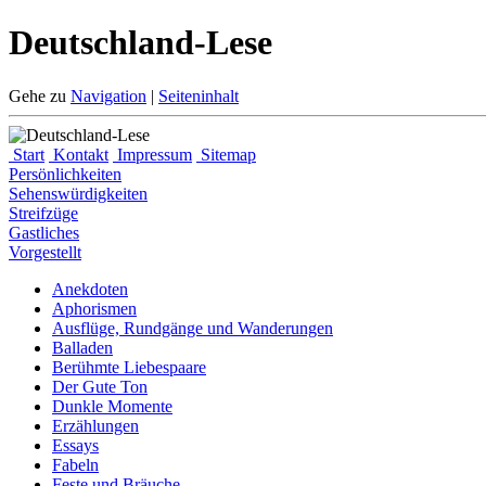
Deutschland-Lese
Gehe zu
Navigation
|
Seiteninhalt
Start
Kontakt
Impressum
Sitemap
Persönlichkeiten
Sehenswürdigkeiten
Streifzüge
Gastliches
Vorgestellt
Anekdoten
Aphorismen
Ausflüge, Rundgänge und Wanderungen
Balladen
Berühmte Liebespaare
Der Gute Ton
Dunkle Momente
Erzählungen
Essays
Fabeln
Feste und Bräuche