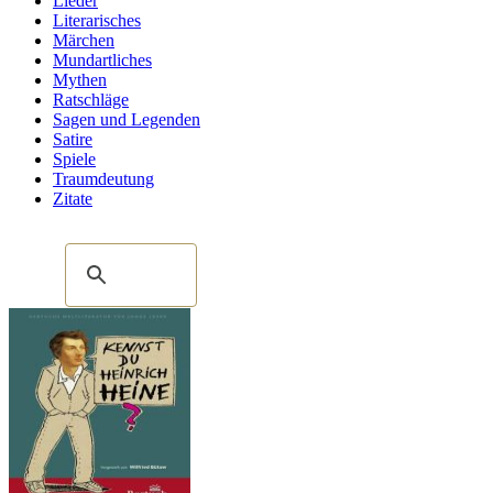
Lieder
Literarisches
Märchen
Mundartliches
Mythen
Ratschläge
Sagen und Legenden
Satire
Spiele
Traumdeutung
Zitate