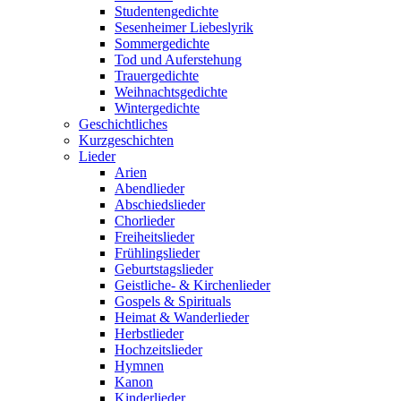
Studentengedichte
Sesenheimer Liebeslyrik
Sommergedichte
Tod und Auferstehung
Trauergedichte
Weihnachtsgedichte
Wintergedichte
Geschichtliches
Kurzgeschichten
Lieder
Arien
Abendlieder
Abschiedslieder
Chorlieder
Freiheitslieder
Frühlingslieder
Geburtstagslieder
Geistliche- & Kirchenlieder
Gospels & Spirituals
Heimat & Wanderlieder
Herbstlieder
Hochzeitslieder
Hymnen
Kanon
Kinderlieder