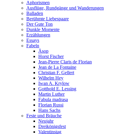
Aphorismen
Ausflüge, Rundgänge und Wanderungen
Balladen
Berühmte Liebespaare
Der Gute Ton
Dunkle Momente
Erzählungen
Essays
Fabeln
Äsop
Horst Fischer
Jean-Pierre Claris de Florian
Jean de La Fontaine
Christian F. Gellert
Wilhelm Hey
Iwan A. Krylow
Gotthold E. Lessing
Martin Luther
Fabula madrasa
Florian Russi
Hans Sachs
Feste und Bräuche
Neujahr
Dreikönigsfest
Valentinstag