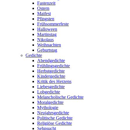
Fastenzeit
Ostern
Maifest
Pfingsten
Frühsommerfeste
Halloween
Martinstag
Nikolaus
Weihnachten
Geburtstag
Gedichte
Abendgedichte
Frühlingsgedichte
Herbstgedichte
Kindergedichte
Kritik des Herzens
Liebesgedichte
Lobgedichte
Melancholische Gedichte
Moralgedichte
Mythologie
Neujahrsgedichte
Politische Gedichte
Religiöse Gedichte
Sehnsucht