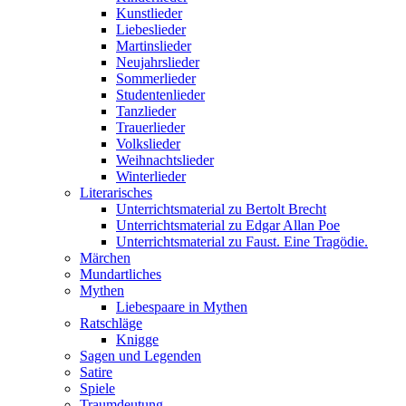
Kunstlieder
Liebeslieder
Martinslieder
Neujahrslieder
Sommerlieder
Studentenlieder
Tanzlieder
Trauerlieder
Volkslieder
Weihnachtslieder
Winterlieder
Literarisches
Unterrichtsmaterial zu Bertolt Brecht
Unterrichtsmaterial zu Edgar Allan Poe
Unterrichtsmaterial zu Faust. Eine Tragödie.
Märchen
Mundartliches
Mythen
Liebespaare in Mythen
Ratschläge
Knigge
Sagen und Legenden
Satire
Spiele
Traumdeutung