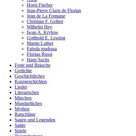
Horst Fischer
Jean-Pierre Claris de Florian
Jean de La Fontaine
Christian F. Gellert
Wilhelm Hey
Iwan A. Krylow
Gotthold E. Lessing
Martin Luther
Fabula madrasa
Florian Russi
Hans Sachs
Feste und Bräuche
Gedichte
Geschichtliches
Kurzgeschichten
Lieder
Literarisches
Märchen
Mundartliches
Mythen
Ratschläge
Sagen und Legenden
Satire
Spiele