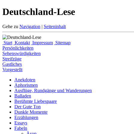
Deutschland-Lese
Gehe zu
Navigation
|
Seiteninhalt
Start
Kontakt
Impressum
Sitemap
Persönlichkeiten
Sehenswürdigkeiten
Streifzüge
Gastliches
Vorgestellt
Anekdoten
Aphorismen
Ausflüge, Rundgänge und Wanderungen
Balladen
Berühmte Liebespaare
Der Gute Ton
Dunkle Momente
Erzählungen
Essays
Fabeln
Äsop