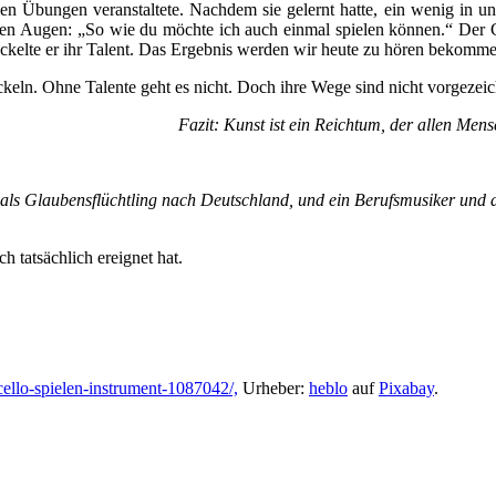
en Übungen veranstaltete. Nachdem sie gelernt hatte, ein wenig in un
en Augen: „So wie du möchte ich auch einmal spielen können.“ Der Cell
wickelte er ihr Talent. Das Ergebnis werden wir heute zu hören bekomm
keln. Ohne Talente geht es nicht. Doch ihre Wege sind nicht vorgezeichne
Fazit: Kunst ist ein Reichtum, der allen Mens
ls Glaubensflüchtling nach Deutschland, und ein Berufsmusiker und 
h tatsächlich ereignet hat.
ello-spielen-instrument-1087042/,
Urheber:
heblo
auf
Pixabay
.