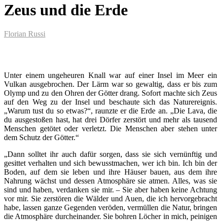
Zeus und die Erde
Florian Russi
Unter einem ungeheuren Knall war auf einer Insel im Meer ein
Vulkan ausgebrochen. Der Lärm war so gewaltig, dass er bis zum
Olymp und zu den Ohren der Götter drang. Sofort machte sich Zeus
auf den Weg zu der Insel und beschaute sich das Naturereignis.
„Warum tust du so etwas?“, raunzte er die Erde an. „Die Lava, die
du ausgestoßen hast, hat drei Dörfer zerstört und mehr als tausend
Menschen getötet oder verletzt. Die Menschen aber stehen unter
dem Schutz der Götter.“
„Dann solltet ihr auch dafür sorgen, dass sie sich vernünftig und
gesittet verhalten und sich bewusstmachen, wer ich bin. Ich bin der
Boden, auf dem sie leben und ihre Häuser bauen, aus dem ihre
Nahrung wächst und dessen Atmosphäre sie atmen. Alles, was sie
sind und haben, verdanken sie mir. – Sie aber haben keine Achtung
vor mir. Sie zerstören die Wälder und Auen, die ich hervorgebracht
habe, lassen ganze Gegenden veröden, vermüllen die Natur, bringen
die Atmosphäre durcheinander. Sie bohren Löcher in mich, peinigen