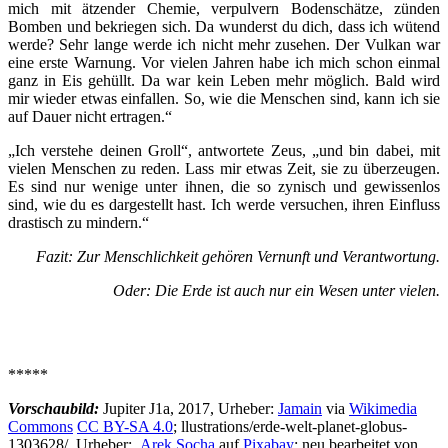
mich mit ätzender Chemie, verpulvern Bodenschätze, zünden
Bomben und bekriegen sich. Da wunderst du dich, dass ich wütend
werde? Sehr lange werde ich nicht mehr zusehen. Der Vulkan war
eine erste Warnung. Vor vielen Jahren habe ich mich schon einmal
ganz in Eis gehüllt. Da war kein Leben mehr möglich. Bald wird
mir wieder etwas einfallen. So, wie die Menschen sind, kann ich sie
auf Dauer nicht ertragen.“
„Ich verstehe deinen Groll“, antwortete Zeus, „und bin dabei, mit
vielen Menschen zu reden. Lass mir etwas Zeit, sie zu überzeugen.
Es sind nur wenige unter ihnen, die so zynisch und gewissenlos
sind, wie du es dargestellt hast. Ich werde versuchen, ihren Einfluss
drastisch zu mindern.“
Fazit: Zur Menschlichkeit gehören Vernunft und Verantwortung.
Oder: Die Erde ist auch nur ein Wesen unter vielen.
*****
Vorschaubild:
Jupiter J1a, 2017, Urheber:
Jamain
via
Wikimedia
Commons
CC BY-SA 4.0
; llustrations/erde-welt-planet-globus-
1303628/, Urheber:
Arek Socha
auf
Pixabay
; neu bearbeitet von