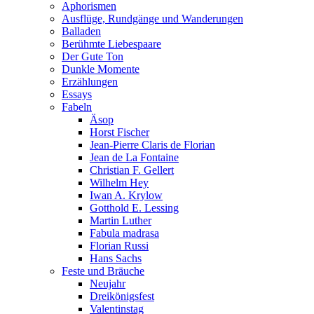
Aphorismen
Ausflüge, Rundgänge und Wanderungen
Balladen
Berühmte Liebespaare
Der Gute Ton
Dunkle Momente
Erzählungen
Essays
Fabeln
Äsop
Horst Fischer
Jean-Pierre Claris de Florian
Jean de La Fontaine
Christian F. Gellert
Wilhelm Hey
Iwan A. Krylow
Gotthold E. Lessing
Martin Luther
Fabula madrasa
Florian Russi
Hans Sachs
Feste und Bräuche
Neujahr
Dreikönigsfest
Valentinstag