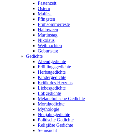
Fastenzeit
Ostern
Maifest
Pfingsten
Frühsommerfeste
Halloween
Martinstag
Nikolaus
Weihnachten
Geburtstag
Gedichte
Abendgedichte
Frühlingsgedichte
Herbstgedichte
Kindergedichte
Kritik des Herzens
Liebesgedichte
Lobgedichte
Melancholische Gedichte
Moralgedichte
Mythologie
Neujahrsgedichte
Politische Gedichte
Religiöse Gedichte
Sehnsucht