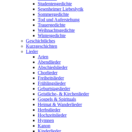
Studentengedichte
Sesenheimer Liebeslyrik
Sommergedichte
Tod und Auferstehung
Trauergedichte
Weihnachtsgedichte
Wintergedichte
Geschichtliches
Kurzgeschichten
Lieder
Arien
Abendlieder
Abschiedslieder
Chorlieder
Freiheitslieder
Frühlingslieder
Geburtstagslieder
Geistliche- & Kirchenlieder
Gospels & Spirituals
Heimat & Wanderlieder
Herbstlieder
Hochzeitslieder
Hymnen
Kanon
Kinderlieder