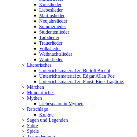
Kunstlieder
Liebeslieder
Martinslieder
Neujahrslieder
Sommerlieder
Studentenlieder
Tanzlieder
Trauerlieder
Volkslieder
Weihnachtslieder
Winterlieder
Literarisches
Unterrichtsmaterial zu Bertolt Brecht
Unterrichtsmaterial zu Edgar Allan Poe
Unterrichtsmaterial zu Faust. Eine Tragödie.
Märchen
Mundartliches
Mythen
Liebespaare in Mythen
Ratschläge
Knigge
Sagen und Legenden
Satire
Spiele
Traumdeutung