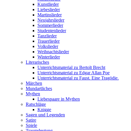
Kunstlieder
Liebeslieder
Martinslieder
Neujahrslieder
Sommerlieder
Studentenlieder
Tanzlieder
Trauerlieder
Volkslieder
Weihnachtslieder
Winterlieder
Literarisches
Unterrichtsmaterial zu Bertolt Brecht
Unterrichtsmaterial zu Edgar Allan Poe
Unterrichtsmaterial zu Faust. Eine Tragödie.
Märchen
Mundartliches
Mythen
Liebespaare in Mythen
Ratschläge
Knigge
Sagen und Legenden
Satire
Spiele
Traumdeutung