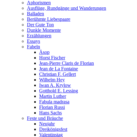
Aphorismen
Ausflüge, Rundgänge und Wanderungen
Balladen
Berühmte Liebespaare
Der Gute Ton
Dunkle Momente
Erzählungen
Essays
Fabeln
Äsop
Horst Fischer
Jean-Pierre Claris de Florian
Jean de La Fontaine
Christian F. Gellert
Wilhelm Hey
Iwan A. Krylow
Gotthold E. Lessing
Martin Luther
Fabula madrasa
Florian Russi
Hans Sachs
Feste und Bräuche
Neujahr
Dreikönigsfest
Valentinstag