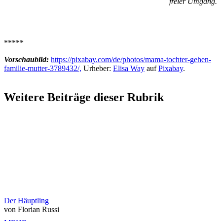
freier Umgang.
*****
Vorschaubild:
https://pixabay.com/de/photos/mama-tochter-gehen-
familie-mutter-3789432/,
Urheber:
Elisa Way
auf
Pixabay
.
Weitere Beiträge dieser Rubrik
Der Häuptling
von Florian Russi