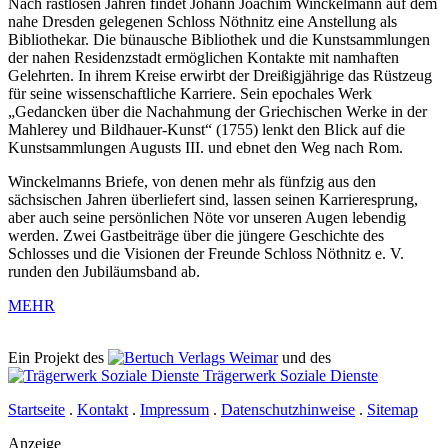
Nach rastlosen Jahren findet Johann Joachim Winckelmann auf dem
nahe Dresden gelegenen Schloss Nöthnitz eine Anstellung als
Bibliothekar. Die bünausche Bibliothek und die Kunstsammlungen
der nahen Residenzstadt ermöglichen Kontakte mit namhaften
Gelehrten. In ihrem Kreise erwirbt der Dreißigjährige das Rüstzeug
für seine wissenschaftliche Karriere. Sein epochales Werk
„Gedancken über die Nachahmung der Griechischen Werke in der
Mahlerey und Bildhauer-Kunst“ (1755) lenkt den Blick auf die
Kunstsammlungen Augusts III. und ebnet den Weg nach Rom.
Winckelmanns Briefe, von denen mehr als fünfzig aus den
sächsischen Jahren überliefert sind, lassen seinen Karrieresprung,
aber auch seine persönlichen Nöte vor unseren Augen lebendig
werden. Zwei Gastbeiträge über die jüngere Geschichte des
Schlosses und die Visionen der Freunde Schloss Nöthnitz e. V.
runden den Jubiläumsband ab.
MEHR
Ein Projekt des
Verlags Weimar
und des
Trägerwerk Soziale Dienste
Startseite
.
Kontakt
.
Impressum
.
Datenschutzhinweise
.
Sitemap
Anzeige