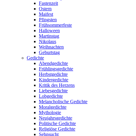
Fastenzeit
Ostern
Maifest
Pfingsten
Frühsommerfeste
Halloween
Martinstag
Nikolaus
Weihnachten
Geburtstag
Gedichte
Abendgedichte
Frühlingsgedichte
Herbstgedichte
Kindergedichte
Kritik des Herzens
Liebesgedichte
Lobgedichte
Melancholische Gedichte
Moralgedichte
Mythologie
Neujahrsgedichte
Politische Gedichte
Religiöse Gedichte
Sehnsucht