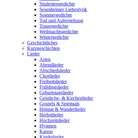
Studentengedichte
Sesenheimer Liebeslyrik
Sommergedichte
Tod und Auferstehung
Trauergedichte
Weihnachtsgedichte
Wintergedichte
Geschichtliches
Kurzgeschichten
Lieder
Arien
Abendlieder
Abschiedslieder
Chorlieder
Freiheitslieder
Frühlingslieder
Geburtstagslieder
Geistliche- & Kirchenlieder
Gospels & Spirituals
Heimat & Wanderlieder
Herbstlieder
Hochzeitslieder
Hymnen
Kanon
Kinderlieder