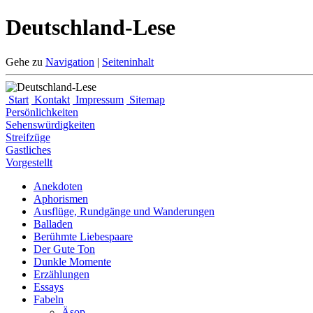
Deutschland-Lese
Gehe zu
Navigation
|
Seiteninhalt
Start
Kontakt
Impressum
Sitemap
Persönlichkeiten
Sehenswürdigkeiten
Streifzüge
Gastliches
Vorgestellt
Anekdoten
Aphorismen
Ausflüge, Rundgänge und Wanderungen
Balladen
Berühmte Liebespaare
Der Gute Ton
Dunkle Momente
Erzählungen
Essays
Fabeln
Äsop