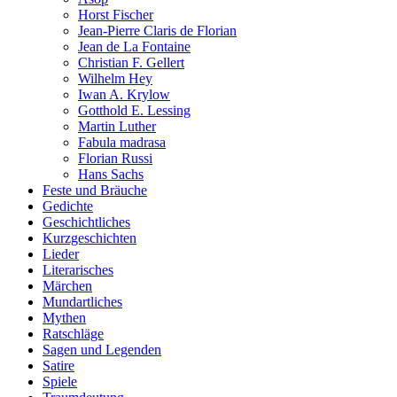
Horst Fischer
Jean-Pierre Claris de Florian
Jean de La Fontaine
Christian F. Gellert
Wilhelm Hey
Iwan A. Krylow
Gotthold E. Lessing
Martin Luther
Fabula madrasa
Florian Russi
Hans Sachs
Feste und Bräuche
Gedichte
Geschichtliches
Kurzgeschichten
Lieder
Literarisches
Märchen
Mundartliches
Mythen
Ratschläge
Sagen und Legenden
Satire
Spiele