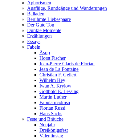
Aphorismen
Ausflüge, Rundgänge und Wanderungen
Balladen
Berühmte Liebespaare
Der Gute Ton
Dunkle Momente
Erzählungen
Essays
Fabeln
Äsop
Horst Fischer
Jean-Pierre Claris de Florian
Jean de La Fontaine
Christian F. Gellert
Wilhelm Hey
Iwan A. Krylow
Gotthold E. Lessing
Martin Luther
Fabula madrasa
Florian Russi
Hans Sachs
Feste und Bräuche
Neujahr
Dreikönigsfest
Valentinstag