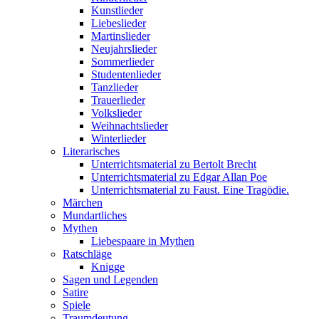
Kunstlieder
Liebeslieder
Martinslieder
Neujahrslieder
Sommerlieder
Studentenlieder
Tanzlieder
Trauerlieder
Volkslieder
Weihnachtslieder
Winterlieder
Literarisches
Unterrichtsmaterial zu Bertolt Brecht
Unterrichtsmaterial zu Edgar Allan Poe
Unterrichtsmaterial zu Faust. Eine Tragödie.
Märchen
Mundartliches
Mythen
Liebespaare in Mythen
Ratschläge
Knigge
Sagen und Legenden
Satire
Spiele
Traumdeutung