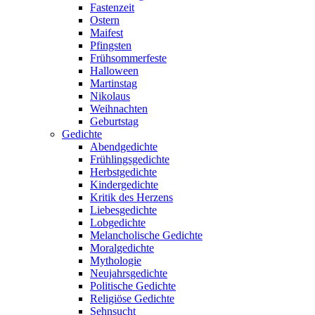
Fastenzeit
Ostern
Maifest
Pfingsten
Frühsommerfeste
Halloween
Martinstag
Nikolaus
Weihnachten
Geburtstag
Gedichte
Abendgedichte
Frühlingsgedichte
Herbstgedichte
Kindergedichte
Kritik des Herzens
Liebesgedichte
Lobgedichte
Melancholische Gedichte
Moralgedichte
Mythologie
Neujahrsgedichte
Politische Gedichte
Religiöse Gedichte
Sehnsucht