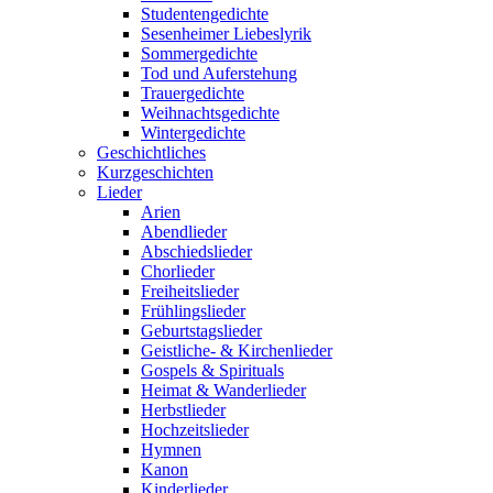
Studentengedichte
Sesenheimer Liebeslyrik
Sommergedichte
Tod und Auferstehung
Trauergedichte
Weihnachtsgedichte
Wintergedichte
Geschichtliches
Kurzgeschichten
Lieder
Arien
Abendlieder
Abschiedslieder
Chorlieder
Freiheitslieder
Frühlingslieder
Geburtstagslieder
Geistliche- & Kirchenlieder
Gospels & Spirituals
Heimat & Wanderlieder
Herbstlieder
Hochzeitslieder
Hymnen
Kanon
Kinderlieder