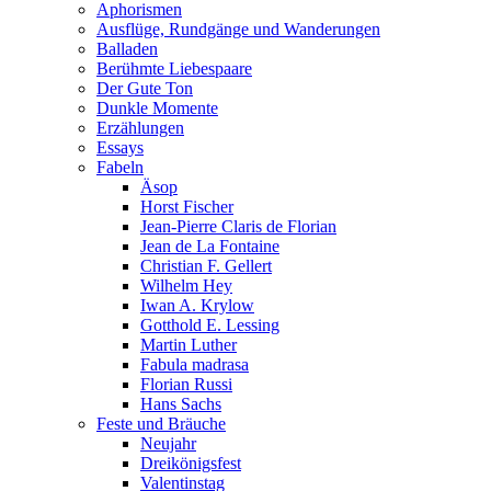
Aphorismen
Ausflüge, Rundgänge und Wanderungen
Balladen
Berühmte Liebespaare
Der Gute Ton
Dunkle Momente
Erzählungen
Essays
Fabeln
Äsop
Horst Fischer
Jean-Pierre Claris de Florian
Jean de La Fontaine
Christian F. Gellert
Wilhelm Hey
Iwan A. Krylow
Gotthold E. Lessing
Martin Luther
Fabula madrasa
Florian Russi
Hans Sachs
Feste und Bräuche
Neujahr
Dreikönigsfest
Valentinstag