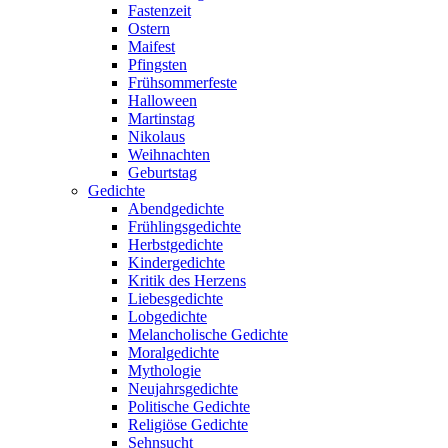
Fastenzeit
Ostern
Maifest
Pfingsten
Frühsommerfeste
Halloween
Martinstag
Nikolaus
Weihnachten
Geburtstag
Gedichte
Abendgedichte
Frühlingsgedichte
Herbstgedichte
Kindergedichte
Kritik des Herzens
Liebesgedichte
Lobgedichte
Melancholische Gedichte
Moralgedichte
Mythologie
Neujahrsgedichte
Politische Gedichte
Religiöse Gedichte
Sehnsucht