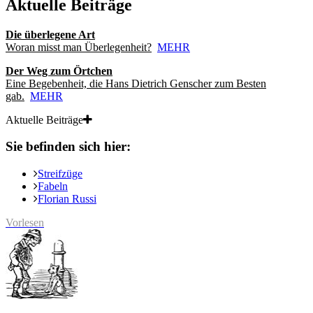
Aktuelle Beiträge
Die überlegene Art
Woran misst man Überlegenheit?
MEHR
Der Weg zum Örtchen
Eine Begebenheit, die Hans Dietrich Genscher zum Besten
gab.
MEHR
Aktuelle Beiträge
Sie befinden sich hier:
Streifzüge
Fabeln
Florian Russi
Vorlesen