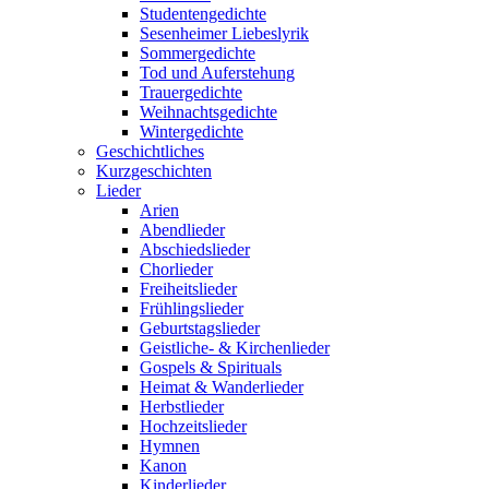
Studentengedichte
Sesenheimer Liebeslyrik
Sommergedichte
Tod und Auferstehung
Trauergedichte
Weihnachtsgedichte
Wintergedichte
Geschichtliches
Kurzgeschichten
Lieder
Arien
Abendlieder
Abschiedslieder
Chorlieder
Freiheitslieder
Frühlingslieder
Geburtstagslieder
Geistliche- & Kirchenlieder
Gospels & Spirituals
Heimat & Wanderlieder
Herbstlieder
Hochzeitslieder
Hymnen
Kanon
Kinderlieder