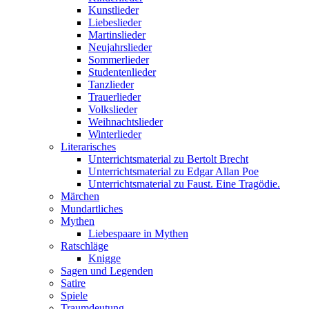
Kunstlieder
Liebeslieder
Martinslieder
Neujahrslieder
Sommerlieder
Studentenlieder
Tanzlieder
Trauerlieder
Volkslieder
Weihnachtslieder
Winterlieder
Literarisches
Unterrichtsmaterial zu Bertolt Brecht
Unterrichtsmaterial zu Edgar Allan Poe
Unterrichtsmaterial zu Faust. Eine Tragödie.
Märchen
Mundartliches
Mythen
Liebespaare in Mythen
Ratschläge
Knigge
Sagen und Legenden
Satire
Spiele
Traumdeutung