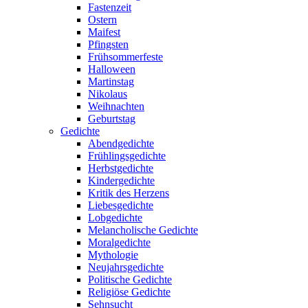
Fastenzeit
Ostern
Maifest
Pfingsten
Frühsommerfeste
Halloween
Martinstag
Nikolaus
Weihnachten
Geburtstag
Gedichte
Abendgedichte
Frühlingsgedichte
Herbstgedichte
Kindergedichte
Kritik des Herzens
Liebesgedichte
Lobgedichte
Melancholische Gedichte
Moralgedichte
Mythologie
Neujahrsgedichte
Politische Gedichte
Religiöse Gedichte
Sehnsucht