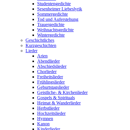
Studentengedichte
Sesenheimer Liebeslyrik
Sommergedichte
Tod und Auferstehung
Trauergedichte
Weihnachtsgedichte
Wintergedichte
Geschichtliches
Kurzgeschichten
Lieder
Arien
Abendlieder
Abschiedslieder
Chorlieder
Freiheitslieder
Frühlingslieder
Geburtstagslieder
Geistliche- & Kirchenlieder
Gospels & Spirituals
Heimat & Wanderlieder
Herbstlieder
Hochzeitslieder
Hymnen
Kanon
Kinderlieder