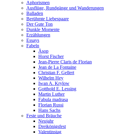
Aphorismen
Ausflüge, Rundgänge und Wanderungen
Balladen
Berühmte Liebespaare
Der Gute Ton
Dunkle Momente
Erzählungen
Essays
Fabeln
Äsop
Horst Fischer
Jean-Pierre Claris de Florian
Jean de La Fontaine
Christian F. Gellert
Wilhelm Hey
Iwan A. Krylow
Gotthold E. Lessing
Martin Luther
Fabula madrasa
Florian Russi
Hans Sachs
Feste und Bräuche
Neujahr
Dreikönigsfest
Valentinstag