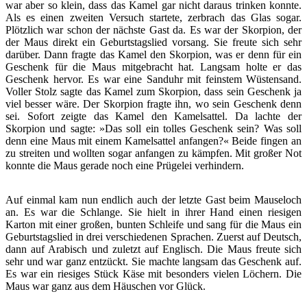
war aber so klein, dass das Kamel gar nicht daraus trinken konnte.
Als es einen zweiten Versuch startete, zerbrach das Glas sogar.
Plötzlich war schon der nächste Gast da. Es war der Skorpion, der
der Maus direkt ein Geburtstagslied vorsang. Sie freute sich sehr
darüber. Dann fragte das Kamel den Skorpion, was er denn für ein
Geschenk für die Maus mitgebracht hat. Langsam holte er das
Geschenk hervor. Es war eine Sanduhr mit feinstem Wüstensand.
Voller Stolz sagte das Kamel zum Skorpion, dass sein Geschenk ja
viel besser wäre. Der Skorpion fragte ihn, wo sein Geschenk denn
sei. Sofort zeigte das Kamel den Kamelsattel. Da lachte der
Skorpion und sagte: »Das soll ein tolles Geschenk sein? Was soll
denn eine Maus mit einem Kamelsattel anfangen?« Beide fingen an
zu streiten und wollten sogar anfangen zu kämpfen. Mit großer Not
konnte die Maus gerade noch eine Prügelei verhindern.
Auf einmal kam nun endlich auch der letzte Gast beim Mauseloch
an. Es war die Schlange. Sie hielt in ihrer Hand einen riesigen
Karton mit einer großen, bunten Schleife und sang für die Maus ein
Geburtstagslied in drei verschiedenen Sprachen. Zuerst auf Deutsch,
dann auf Arabisch und zuletzt auf Englisch. Die Maus freute sich
sehr und war ganz entzückt. Sie machte langsam das Geschenk auf.
Es war ein riesiges Stück Käse mit besonders vielen Löchern. Die
Maus war ganz aus dem Häuschen vor Glück.