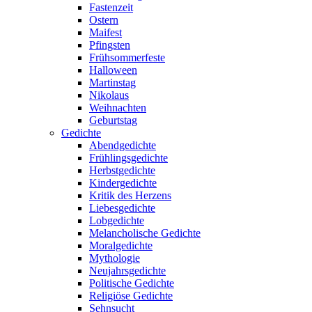
Fastenzeit
Ostern
Maifest
Pfingsten
Frühsommerfeste
Halloween
Martinstag
Nikolaus
Weihnachten
Geburtstag
Gedichte
Abendgedichte
Frühlingsgedichte
Herbstgedichte
Kindergedichte
Kritik des Herzens
Liebesgedichte
Lobgedichte
Melancholische Gedichte
Moralgedichte
Mythologie
Neujahrsgedichte
Politische Gedichte
Religiöse Gedichte
Sehnsucht