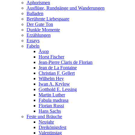
Aphorismen
Ausflüge, Rundgänge und Wanderungen
Balladen
Berühmte Liebespaare
Der Gute Ton
Dunkle Momente
Erzählungen
Essays
Fabeln
Äsop
Horst Fischer
Jean-Pierre Claris de Florian
Jean de La Fontaine
Christian F. Gellert
Wilhelm Hey
Iwan A. Krylow
Gotthold E. Lessing
Martin Luther
Fabula madrasa
Florian Russi
Hans Sachs
Feste und Bräuche
Neujahr
Dreikönigsfest
Valentinstag