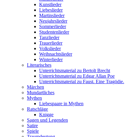
Kunstlieder
Liebeslieder
Martinslieder
Neujahrslieder
Sommerlieder
Studentenlieder
Tanzlieder
Trauerlieder
Volkslieder
Weihnachtslieder
Winterlieder
Literarisches
Unterrichtsmaterial zu Bertolt Brecht
Unterrichtsmaterial zu Edgar Allan Poe
Unterrichtsmaterial zu Faust. Eine Tragödie.
Märchen
Mundartliches
Mythen
Liebespaare in Mythen
Ratschläge
Knigge
Sagen und Legenden
Satire
Spiele
Traumdeutung