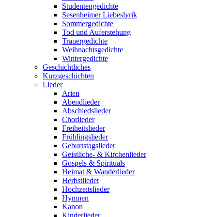
Studentengedichte
Sesenheimer Liebeslyrik
Sommergedichte
Tod und Auferstehung
Trauergedichte
Weihnachtsgedichte
Wintergedichte
Geschichtliches
Kurzgeschichten
Lieder
Arien
Abendlieder
Abschiedslieder
Chorlieder
Freiheitslieder
Frühlingslieder
Geburtstagslieder
Geistliche- & Kirchenlieder
Gospels & Spirituals
Heimat & Wanderlieder
Herbstlieder
Hochzeitslieder
Hymnen
Kanon
Kinderlieder