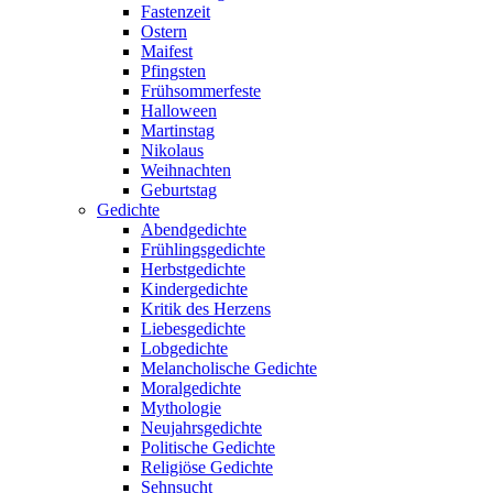
Fastenzeit
Ostern
Maifest
Pfingsten
Frühsommerfeste
Halloween
Martinstag
Nikolaus
Weihnachten
Geburtstag
Gedichte
Abendgedichte
Frühlingsgedichte
Herbstgedichte
Kindergedichte
Kritik des Herzens
Liebesgedichte
Lobgedichte
Melancholische Gedichte
Moralgedichte
Mythologie
Neujahrsgedichte
Politische Gedichte
Religiöse Gedichte
Sehnsucht