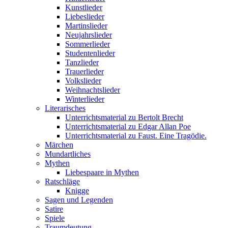
Kunstlieder
Liebeslieder
Martinslieder
Neujahrslieder
Sommerlieder
Studentenlieder
Tanzlieder
Trauerlieder
Volkslieder
Weihnachtslieder
Winterlieder
Literarisches
Unterrichtsmaterial zu Bertolt Brecht
Unterrichtsmaterial zu Edgar Allan Poe
Unterrichtsmaterial zu Faust. Eine Tragödie.
Märchen
Mundartliches
Mythen
Liebespaare in Mythen
Ratschläge
Knigge
Sagen und Legenden
Satire
Spiele
Traumdeutung