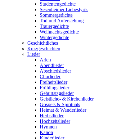
Studentengedichte
Sesenheimer Liebeslyrik
Sommergedichte
Tod und Auferstehung
Trauergedichte
Weihnachtsgedichte
Wintergedichte
Geschichtliches
Kurzgeschichten
Lieder
Arien
Abendlieder
Abschiedslieder
Chorlieder
Freiheitslieder
Frühlingslieder
Geburtstagslieder
Geistliche- & Kirchenlieder
Gospels & Spirituals
Heimat & Wanderlieder
Herbstlieder
Hochzeitslieder
Hymnen
Kanon
Kinderlieder