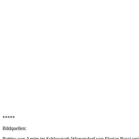
*****
Bildquellen:
Bettina von Arnim im Schlosspark Wiepersdorf von Florian Russi un