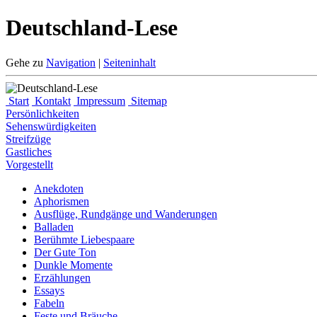
Deutschland-Lese
Gehe zu
Navigation
|
Seiteninhalt
Start
Kontakt
Impressum
Sitemap
Persönlichkeiten
Sehenswürdigkeiten
Streifzüge
Gastliches
Vorgestellt
Anekdoten
Aphorismen
Ausflüge, Rundgänge und Wanderungen
Balladen
Berühmte Liebespaare
Der Gute Ton
Dunkle Momente
Erzählungen
Essays
Fabeln
Feste und Bräuche