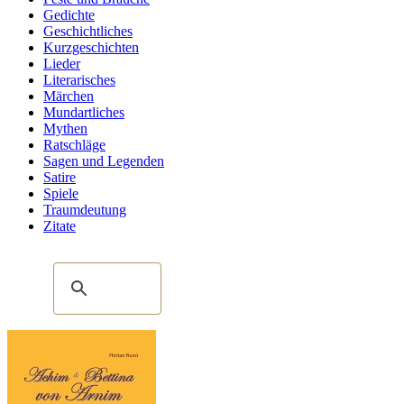
Gedichte
Geschichtliches
Kurzgeschichten
Lieder
Literarisches
Märchen
Mundartliches
Mythen
Ratschläge
Sagen und Legenden
Satire
Spiele
Traumdeutung
Zitate