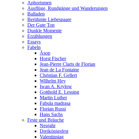
Aphorismen
Ausflüge, Rundgänge und Wanderungen
Balladen
Berühmte Liebespaare
Der Gute Ton
Dunkle Momente
Erzählungen
Essays
Fabeln
Äsop
Horst Fischer
Jean-Pierre Claris de Florian
Jean de La Fontaine
Christian F. Gellert
Wilhelm Hey
Iwan A. Krylow
Gotthold E. Lessing
Martin Luther
Fabula madrasa
Florian Russi
Hans Sachs
Feste und Bräuche
Neujahr
Dreikönigsfest
Valentinstag