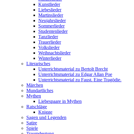
Kunstlieder
Liebeslieder
Martinslieder
Neujahrslieder
Sommerlieder
Studentenlieder
Tanzlieder
Trauerlieder
Volkslieder
Weihnachtslieder
Winterlieder
Literarisches
Unterrichtsmaterial zu Bertolt Brecht
Unterrichtsmaterial zu Edgar Allan Poe
Unterrichtsmaterial zu Faust. Eine Tragödie.
Märchen
Mundartliches
Mythen
Liebespaare in Mythen
Ratschläge
Knigge
Sagen und Legenden
Satire
Spiele
Traumdeutung