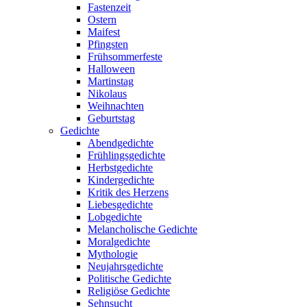
Fastenzeit
Ostern
Maifest
Pfingsten
Frühsommerfeste
Halloween
Martinstag
Nikolaus
Weihnachten
Geburtstag
Gedichte
Abendgedichte
Frühlingsgedichte
Herbstgedichte
Kindergedichte
Kritik des Herzens
Liebesgedichte
Lobgedichte
Melancholische Gedichte
Moralgedichte
Mythologie
Neujahrsgedichte
Politische Gedichte
Religiöse Gedichte
Sehnsucht