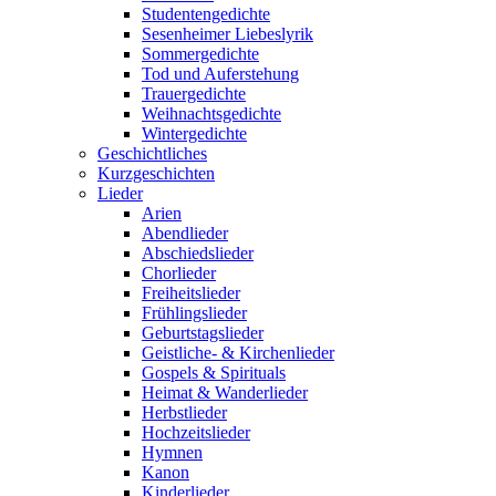
Studentengedichte
Sesenheimer Liebeslyrik
Sommergedichte
Tod und Auferstehung
Trauergedichte
Weihnachtsgedichte
Wintergedichte
Geschichtliches
Kurzgeschichten
Lieder
Arien
Abendlieder
Abschiedslieder
Chorlieder
Freiheitslieder
Frühlingslieder
Geburtstagslieder
Geistliche- & Kirchenlieder
Gospels & Spirituals
Heimat & Wanderlieder
Herbstlieder
Hochzeitslieder
Hymnen
Kanon
Kinderlieder