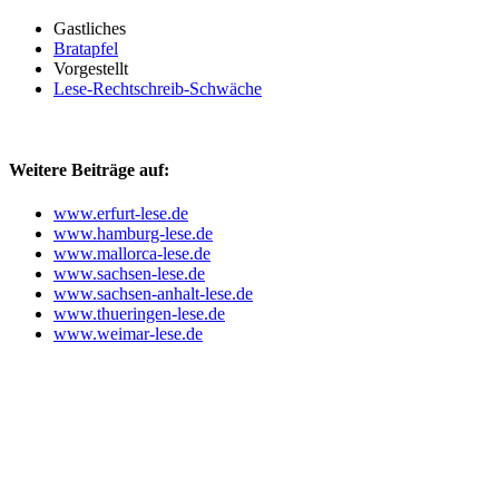
Gastliches
Bratapfel
Vorgestellt
Lese-Rechtschreib-Schwäche
Weitere Beiträge auf:
www.erfurt-lese.de
www.hamburg-lese.de
www.mallorca-lese.de
www.sachsen-lese.de
www.sachsen-anhalt-lese.de
www.thueringen-lese.de
www.weimar-lese.de