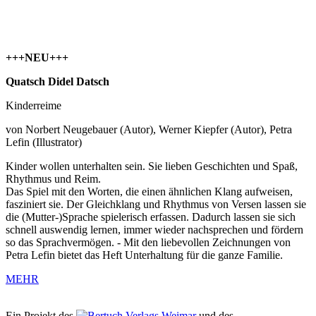
+++NEU+++
Quatsch Didel Datsch
Kinderreime
von
Norbert Neugebauer
(Autor),
Werner Kiepfer
(Autor),
Petra
Lefin
(Illustrator)
Kinder wollen unterhalten sein. Sie lieben Geschichten und Spaß,
Rhythmus und Reim.
Das Spiel mit den Worten, die einen ähnlichen Klang aufweisen,
fasziniert sie. Der Gleichklang und Rhythmus von Versen lassen sie
die (Mutter-)Sprache spielerisch erfassen. Dadurch lassen sie sich
schnell auswendig lernen, immer wieder nachsprechen und fördern
so das Sprachvermögen. - Mit den liebevollen Zeichnungen von
Petra Lefin bietet das Heft Unterhaltung für die ganze Familie.
MEHR
Ein Projekt des
Verlags Weimar
und des