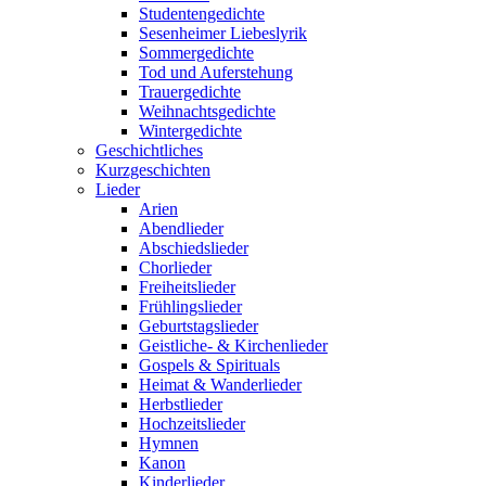
Studentengedichte
Sesenheimer Liebeslyrik
Sommergedichte
Tod und Auferstehung
Trauergedichte
Weihnachtsgedichte
Wintergedichte
Geschichtliches
Kurzgeschichten
Lieder
Arien
Abendlieder
Abschiedslieder
Chorlieder
Freiheitslieder
Frühlingslieder
Geburtstagslieder
Geistliche- & Kirchenlieder
Gospels & Spirituals
Heimat & Wanderlieder
Herbstlieder
Hochzeitslieder
Hymnen
Kanon
Kinderlieder