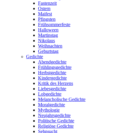
Fastenzeit
Ostern
Maifest
Pfingsten
Frühsommerfeste
Halloween
Martinstag
Nikolaus
Weihnachten
Geburtstag
Gedichte
Abendgedichte
Frühlingsgedichte
Herbstgedichte
Kindergedichte
Kritik des Herzens
Liebesgedichte
Lobgedichte
Melancholische Gedichte
Moralgedichte
Mythologie
Neujahrsgedichte
Politische Gedichte
Religiöse Gedichte
Sehnsucht