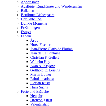
Aphorismen
Ausflüge, Rundgänge und Wanderungen
Balladen
Berühmte Liebespaare
Der Gute Ton
Dunkle Momente
Erzählungen
Essays
Fabeln
Äsop
Horst Fischer
Jean-Pierre Claris de Florian
Jean de La Fontaine
Christian F. Gellert
Wilhelm Hey
Iwan A. Krylow
Gotthold E. Lessing
Martin Luther
Fabula madrasa
Florian Russi
Hans Sachs
Feste und Bräuche
Neujahr
Dreikönigsfest
Valentinstag