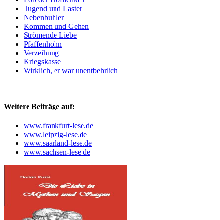
Tugend und Laster
Nebenbuhler
Kommen und Gehen
Strömende Liebe
Pfaffenhohn
Verzeihung
Kriegskasse
Wirklich, er war unentbehrlich
Weitere Beiträge auf:
www.frankfurt-lese.de
www.leipzig-lese.de
www.saarland-lese.de
www.sachsen-lese.de