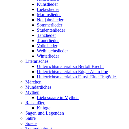
Kunstlieder
Liebeslieder
Martinslieder
Neujahrslieder
Sommerlieder
Studentenlieder
Tanzlieder
Trauerlieder
Volkslieder
Weihnachtslieder
Winterlieder
Literarisches
Unterrichtsmaterial zu Bertolt Brecht
Unterrichtsmaterial zu Edgar Allan Poe
Unterrichtsmaterial zu Faust. Eine Tragödie.
Märchen
Mundartliches
Mythen
Liebespaare in Mythen
Ratschläge
Knigge
Sagen und Legenden
Satire
Spiele
Traumdeutung