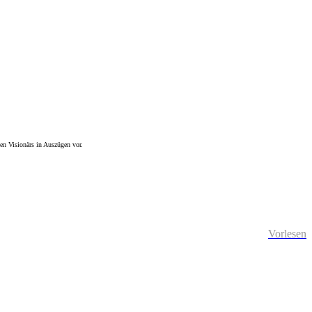
ßen Visionärs in Auszügen vor.
Vorlesen