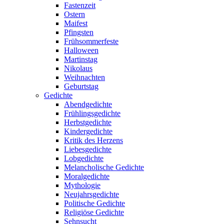
Fastenzeit
Ostern
Maifest
Pfingsten
Frühsommerfeste
Halloween
Martinstag
Nikolaus
Weihnachten
Geburtstag
Gedichte
Abendgedichte
Frühlingsgedichte
Herbstgedichte
Kindergedichte
Kritik des Herzens
Liebesgedichte
Lobgedichte
Melancholische Gedichte
Moralgedichte
Mythologie
Neujahrsgedichte
Politische Gedichte
Religiöse Gedichte
Sehnsucht