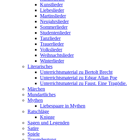
Kunstlieder
Liebeslieder
Martinslieder
Neujahrslieder
Sommerlieder
Studentenlieder
Tanzlieder
Trauerlieder
Volkslieder
Weihnachtslieder
Winterlieder
Literarisches
Unterrichtsmaterial zu Bertolt Brecht
Unterrichtsmaterial zu Edgar Allan Poe
Unterrichtsmaterial zu Faust. Eine Tragödie.
Märchen
Mundartliches
Mythen
Liebespaare in Mythen
Ratschläge
Knigge
Sagen und Legenden
Satire
Spiele
Traumdeutung