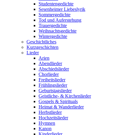
Studentengedichte
Sesenheimer Liebeslyrik
Sommergedichte
Tod und Auferstehung
Trauergedichte
Weihnachtsgedichte
Wintergedichte
Geschichtliches
Kurzgeschichten
Lieder
Arien
Abendlieder
Abschiedslieder
Chorlieder
Freiheitslieder
Frühlingslieder
Geburtstagslieder
Geistliche- & Kirchenlieder
Gospels & Spirituals
Heimat & Wanderlieder
Herbstlieder
Hochzeitslieder
Hymnen
Kanon
Kinderlieder