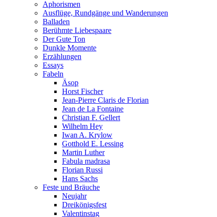
Aphorismen
Ausflüge, Rundgänge und Wanderungen
Balladen
Berühmte Liebespaare
Der Gute Ton
Dunkle Momente
Erzählungen
Essays
Fabeln
Äsop
Horst Fischer
Jean-Pierre Claris de Florian
Jean de La Fontaine
Christian F. Gellert
Wilhelm Hey
Iwan A. Krylow
Gotthold E. Lessing
Martin Luther
Fabula madrasa
Florian Russi
Hans Sachs
Feste und Bräuche
Neujahr
Dreikönigsfest
Valentinstag