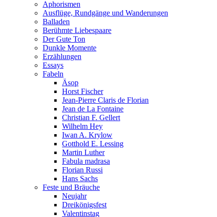
Aphorismen
Ausflüge, Rundgänge und Wanderungen
Balladen
Berühmte Liebespaare
Der Gute Ton
Dunkle Momente
Erzählungen
Essays
Fabeln
Äsop
Horst Fischer
Jean-Pierre Claris de Florian
Jean de La Fontaine
Christian F. Gellert
Wilhelm Hey
Iwan A. Krylow
Gotthold E. Lessing
Martin Luther
Fabula madrasa
Florian Russi
Hans Sachs
Feste und Bräuche
Neujahr
Dreikönigsfest
Valentinstag