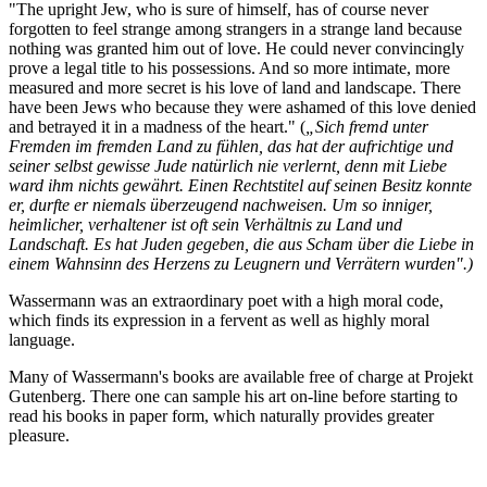
"The upright Jew, who is sure of himself, has of course never
forgotten to feel strange among strangers in a strange land because
nothing was granted him out of love. He could never convincingly
prove a legal title to his possessions. And so more intimate, more
measured and more secret is his love of land and landscape. There
have been Jews who because they were ashamed of this love denied
and betrayed it in a madness of the heart." (
„Sich fremd unter
Fremden im fremden Land zu fühlen, das hat der aufrichtige und
seiner selbst gewisse Jude natürlich nie verlernt, denn mit Liebe
ward ihm nichts gewährt. Einen Rechtstitel auf seinen Besitz konnte
er, durfte er niemals überzeugend nachweisen. Um so inniger,
heimlicher, verhaltener ist oft sein Verhältnis zu Land und
Landschaft. Es hat Juden gegeben, die aus Scham über die Liebe in
einem Wahnsinn des Herzens zu Leugnern und Verrätern wurden".)
Wassermann was an extraordinary poet with a high moral code,
which finds its expression in a fervent as well as highly moral
language.
Many of Wassermann's books are available free of charge at Projekt
Gutenberg. There one can sample his art on-line before starting to
read his books in paper form, which naturally provides greater
pleasure.