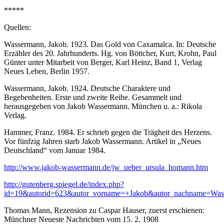
*****
Quellen:
Wassermann, Jakob. 1923. Das Gold von Caxamalca. In: Deutsche
Erzähler des 20. Jahrhunderts. Hg. von Böttcher, Kurt, Krohn, Paul
Günter unter Mitarbeit von Berger, Karl Heinz, Band 1, Verlag
Neues Leben, Berlin 1957.
Wassermann, Jakob. 1924. Deutsche Charaktere und
Begebenheiten. Erste und zweite Reihe. Gesammelt und
herausgegeben von Jakob Wassermann. München u. a.: Rikola
Verlag.
Hammer, Franz. 1984. Er schrieb gegen die Trägheit des Herzens.
Vor fünfzig Jahren starb Jakob Wassermann. Artikel in „Neues
Deutschland“ vom Januar 1984.
http://www.jakob-wassermann.de/jw_ueber_ursula_homann.htm
http://gutenberg.spiegel.de/index.php?
id=19&autorid=623&autor_vorname=+Jakob&autor_nachname=Wa
Thomas Mann, Rezension zu Caspar Hauser, zuerst erschienen:
Münchner Neueste Nachrichten vom 15. 2. 1908