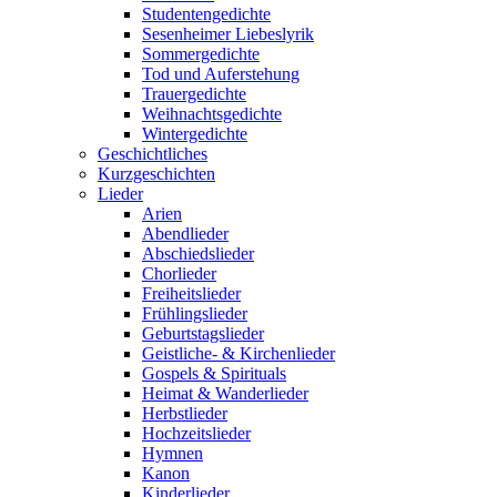
Studentengedichte
Sesenheimer Liebeslyrik
Sommergedichte
Tod und Auferstehung
Trauergedichte
Weihnachtsgedichte
Wintergedichte
Geschichtliches
Kurzgeschichten
Lieder
Arien
Abendlieder
Abschiedslieder
Chorlieder
Freiheitslieder
Frühlingslieder
Geburtstagslieder
Geistliche- & Kirchenlieder
Gospels & Spirituals
Heimat & Wanderlieder
Herbstlieder
Hochzeitslieder
Hymnen
Kanon
Kinderlieder