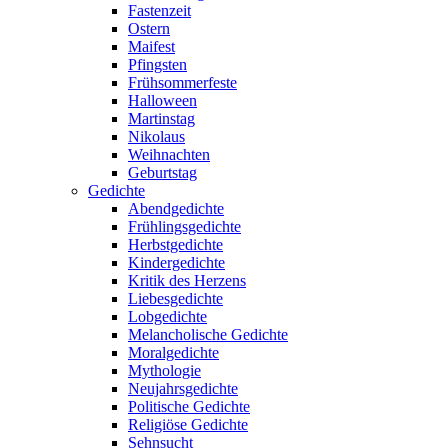
Fastenzeit
Ostern
Maifest
Pfingsten
Frühsommerfeste
Halloween
Martinstag
Nikolaus
Weihnachten
Geburtstag
Gedichte
Abendgedichte
Frühlingsgedichte
Herbstgedichte
Kindergedichte
Kritik des Herzens
Liebesgedichte
Lobgedichte
Melancholische Gedichte
Moralgedichte
Mythologie
Neujahrsgedichte
Politische Gedichte
Religiöse Gedichte
Sehnsucht