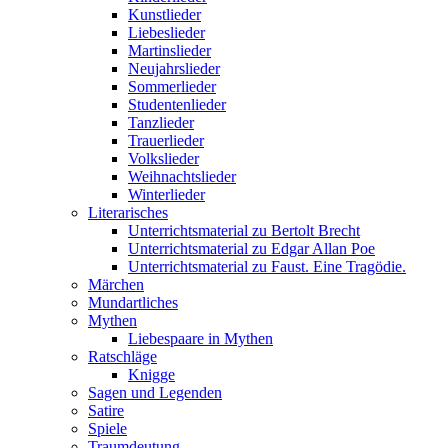
Kunstlieder
Liebeslieder
Martinslieder
Neujahrslieder
Sommerlieder
Studentenlieder
Tanzlieder
Trauerlieder
Volkslieder
Weihnachtslieder
Winterlieder
Literarisches
Unterrichtsmaterial zu Bertolt Brecht
Unterrichtsmaterial zu Edgar Allan Poe
Unterrichtsmaterial zu Faust. Eine Tragödie.
Märchen
Mundartliches
Mythen
Liebespaare in Mythen
Ratschläge
Knigge
Sagen und Legenden
Satire
Spiele
Traumdeutung