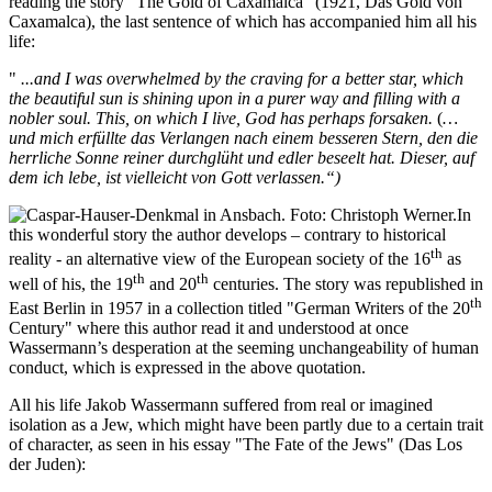
reading the story "The Gold of Caxamalca" (1921, Das Gold von
Caxamalca), the last sentence of which has accompanied him all his
life:
"
...
and I was overwhelmed by the craving for a better star, which
the beautiful sun is shining upon in a purer way and filling with a
nobler soul. This, on which I live, God has perhaps forsaken.
(
…
und mich erfüllte das Verlangen nach einem besseren Stern, den die
herrliche Sonne reiner durchglüht und edler beseelt hat. Dieser, auf
dem ich lebe, ist vielleicht von Gott verlassen.“)
In
this wonderful story the author develops – contrary to historical
th
reality - an alternative view of the European society of the 16
as
th
th
well of his, the 19
and 20
centuries. The story was republished in
th
East Berlin in 1957 in a collection titled "German Writers of the 20
Century" where this author read it and understood at once
Wassermann’s desperation at the seeming unchangeability of human
conduct, which is expressed in the above quotation.
All his life Jakob Wassermann suffered from real or imagined
isolation as a Jew, which might have been partly due to a certain trait
of character, as seen in his essay "The Fate of the Jews" (Das Los
der Juden):