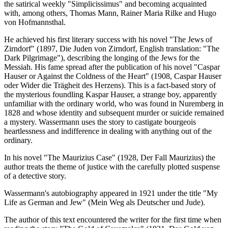
the satirical weekly "Simplicissimus" and becoming acquainted
with, among others, Thomas Mann, Rainer Maria Rilke and Hugo
von Hofmannsthal.
He achieved his first literary success with his novel "The Jews of
Zirndorf" (1897, Die Juden von Zirndorf, English translation: "The
Dark Pilgrimage"), describing the longing of the Jews for the
Messiah. His fame spread after the publication of his novel "Caspar
Hauser or Against the Coldness of the Heart" (1908, Caspar Hauser
oder Wider die Trägheit des Herzens). This is a fact-based story of
the mysterious foundling Kaspar Hauser, a strange boy, apparently
unfamiliar with the ordinary world, who was found in Nuremberg in
1828 and whose identity and subsequent murder or suicide remained
a mystery. Wassermann uses the story to castigate bourgeois
heartlessness and indifference in dealing with anything out of the
ordinary.
In his novel "The Maurizius Case" (1928, Der Fall Maurizius) the
author treats the theme of justice with the carefully plotted suspense
of a detective story.
Wassermann's autobiography appeared in 1921 under the title "My
Life as German and Jew" (Mein Weg als Deutscher und Jude).
The author of this text encountered the writer for the first time when