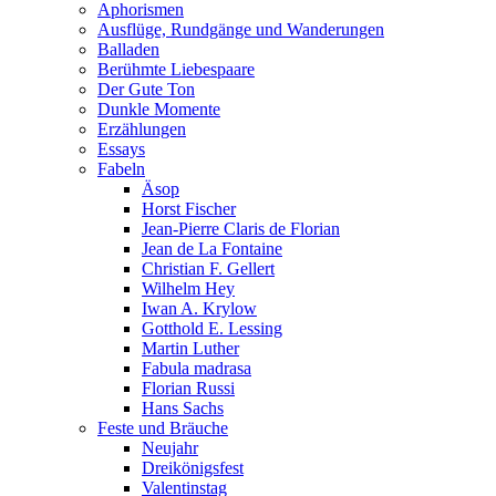
Aphorismen
Ausflüge, Rundgänge und Wanderungen
Balladen
Berühmte Liebespaare
Der Gute Ton
Dunkle Momente
Erzählungen
Essays
Fabeln
Äsop
Horst Fischer
Jean-Pierre Claris de Florian
Jean de La Fontaine
Christian F. Gellert
Wilhelm Hey
Iwan A. Krylow
Gotthold E. Lessing
Martin Luther
Fabula madrasa
Florian Russi
Hans Sachs
Feste und Bräuche
Neujahr
Dreikönigsfest
Valentinstag