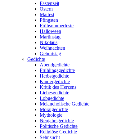
Fastenzeit
Ostern
Maifest
Pfingsten
Frühsommerfeste
Halloween
Martinstag
Nikolaus
Weihnachten
Geburtstag
Gedichte
Abendgedichte
Frühlingsgedichte
Herbstgedichte
Kindergedichte
Kritik des Herzens
Liebesgedichte
Lobgedichte
Melancholische Gedichte
Moralgedichte
Mythologie
Neujahrsgedichte
Politische Gedichte
Religiöse Gedichte
Sehnsucht