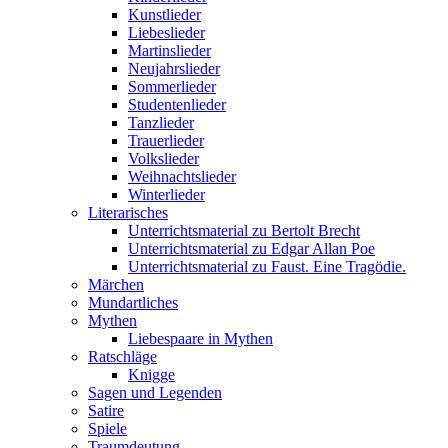
Kunstlieder
Liebeslieder
Martinslieder
Neujahrslieder
Sommerlieder
Studentenlieder
Tanzlieder
Trauerlieder
Volkslieder
Weihnachtslieder
Winterlieder
Literarisches
Unterrichtsmaterial zu Bertolt Brecht
Unterrichtsmaterial zu Edgar Allan Poe
Unterrichtsmaterial zu Faust. Eine Tragödie.
Märchen
Mundartliches
Mythen
Liebespaare in Mythen
Ratschläge
Knigge
Sagen und Legenden
Satire
Spiele
Traumdeutung