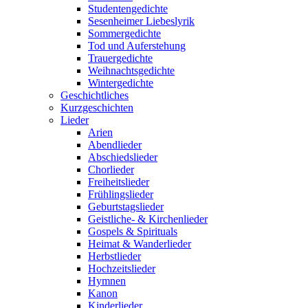
Studentengedichte
Sesenheimer Liebeslyrik
Sommergedichte
Tod und Auferstehung
Trauergedichte
Weihnachtsgedichte
Wintergedichte
Geschichtliches
Kurzgeschichten
Lieder
Arien
Abendlieder
Abschiedslieder
Chorlieder
Freiheitslieder
Frühlingslieder
Geburtstagslieder
Geistliche- & Kirchenlieder
Gospels & Spirituals
Heimat & Wanderlieder
Herbstlieder
Hochzeitslieder
Hymnen
Kanon
Kinderlieder