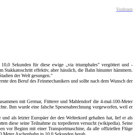
Vorlesen
 10,0 Sekunden für diese ewige „via triumphales" vergöttert und -
em Stakkatoschritt effektiv, aber hässlich, die Bahn hinunter hämmern.
 Stadien der Welt gesungen."
ernte den Beruf des Feinmechanikers und sollte nach dem Wunsch der
 zusammen mit Germar, Fütterer und Mahlendorf die 4-mal-100-Meter
achte. Ihm wurde eine falsche Spesenabrechnung vorgeworfen, weil er
und als letzter Europäer der den Weltrekord gehalten hat, lief er als
n diese seine Teilnahme zu torpedieren versucht (wikipedia). Seine
en vor Beginn mit einer Transportmaschine, da alle offiziellen Flüge
100 Meter Aschenbahn in 10,0 Sekunden herab.