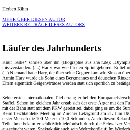
Herbert Kihm
MEHR ÜBER DIESEN AUTOR
WEITERE BEITRÄGE DIESES AUTORS
Läufer des Jahrhunderts
Knut Teske* schrieb über ihn (Biographie aus aha-f.de): „Olympia
missverstanden. (....) Harry war wie für den Sprint geboren. Er lief 
(...) Niemand hatte Hary, der über seine Gegner kam wie Simson über 
Armin Hary wurde als Sohn eines Bergmannes und deutschen Ringerme
Eltern eigentlich Geigenvirtuose werden statt sich sportlich zu betäti
Seine ersten internationalen Titel errang er bei den Europameist
Staffel. Schon im gleichen Jahr ergab sich der erste Ärger mit den
mit der Bahn statt mit dem PKW gereist sei, dabei ging es um die 
Beim Leichtathletik-Meeting im Zürcher Letzigrund am 21. Juni 1960 g
erster Mensch die 100 Meter in 10,0 Sekunden. Auch diesem Rekordl
Teilnahme bekam er schließlich telefonisch durch die Schweizer Vera
ausgebucht waren. Spektakulär auch sein Weltrekordlauf: Im Wiederho