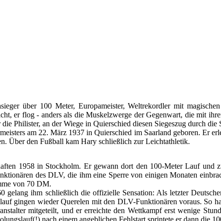
sieger über 100 Meter, Europameister, Weltrekordler mit magischen
nicht, er flog - anders als die Muskelzwerge der Gegenwart, die mit ihr
die Philister, an der Wiege in Quierschied diesen Siegeszug durch die
isters am 22. März 1937 in Quierschied im Saarland geboren. Er erl
gen. Über den Fußball kam Hary schließlich zur Leichtathletik.
erschaften 1958 in Stockholm. Er gewann dort den 100-Meter Lauf und
 Funktionären des DLV, die ihm eine Sperre von einigen Monaten einbr
Summe von 70 DM.
elang ihm schließlich die offizielle Sensation: Als letzter Deutscher 
auf gingen wieder Querelen mit den DLV-Funktionären voraus. So hatte
nstalter mitgeteilt, und er erreichte den Wettkampf erst wenige Stund
lungslauf(!) nach einem angeblichen Fehlstart sprintete er dann die 