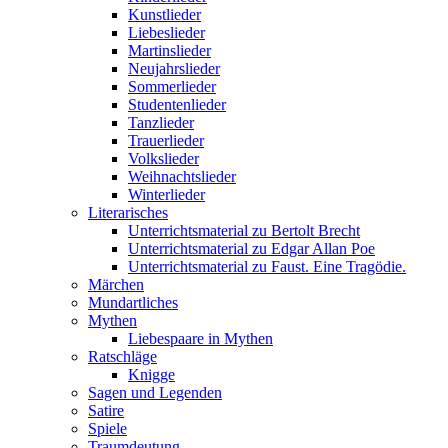
Kunstlieder
Liebeslieder
Martinslieder
Neujahrslieder
Sommerlieder
Studentenlieder
Tanzlieder
Trauerlieder
Volkslieder
Weihnachtslieder
Winterlieder
Literarisches
Unterrichtsmaterial zu Bertolt Brecht
Unterrichtsmaterial zu Edgar Allan Poe
Unterrichtsmaterial zu Faust. Eine Tragödie.
Märchen
Mundartliches
Mythen
Liebespaare in Mythen
Ratschläge
Knigge
Sagen und Legenden
Satire
Spiele
Traumdeutung