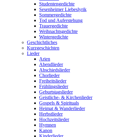
Studentengedichte
Sesenheimer Liebeslyrik
Sommergedichte
Tod und Auferstehung
Trauergedichte
Weihnachtsgedichte
Wintergedichte
Geschichtliches
Kurzgeschichten
Lieder
Arien
Abendlieder
Abschiedslieder
Chorlieder
Freiheitslieder
Frühlingslieder
Geburtstagslieder
Geistliche- & Kirchenlieder
Gospels & Spirituals
Heimat & Wanderlieder
Herbstlieder
Hochzeitslieder
Hymnen
Kanon
Kinderlieder