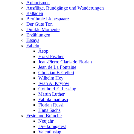
Aphorismen
Ausflüge, Rundgänge und Wanderungen
Balladen
Berühmte Liebespaare
Der Gute Ton
Dunkle Momente
Erzählungen
Essays
Fabeln
Äsop
Horst Fischer
Jean-Pierre Claris de Florian
Jean de La Fontaine
Christian F. Gellert
Wilhelm Hey
Iwan A. Krylow
Gotthold E. Lessing
Martin Luther
Fabula madrasa
Florian Russi
Hans Sachs
Feste und Bräuche
Neujahr
Dreikönigsfest
Valentinstag