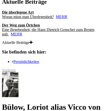
Aktuelle Beiträge
Die überlegene Art
Woran misst man Überlegenheit?
MEHR
Der Weg zum Örtchen
Eine Begebenheit, die Hans Dietrich Genscher zum Besten
gab.
MEHR
Aktuelle Beiträge
Sie befinden sich hier:
Persönlichkeiten
Vorlesen
Bülow, Loriot alias Vicco von