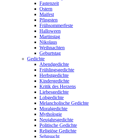
Fastenzeit
Ostern
Maifest
Pfingsten
Frühsommerfeste
Halloween
Martinstag
Nikolaus
Weihnachten
Geburtstag
Gedichte
Abendgedichte
Frühlingsgedichte
Herbstgedichte
Kindergedichte
Kritik des Herzens
Liebesgedichte
Lobgedichte
Melancholische Gedichte
Moralgedichte
Mythologie
Neujahrsgedichte
Politische Gedichte
Religiöse Gedichte
Sehnsucht