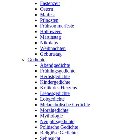
Fastenzeit
Ostern
Maifest
Pfingsten
Frühsommerfeste
Halloween
Martinstag
Nikolaus
Weihnachten
Geburtstag
Gedichte
Abendgedichte
Frühlingsgedichte
Herbstgedichte
Kindergedichte
Kritik des Herzens
Liebesgedichte
Lobgedichte
Melancholische Gedichte
Moralgedichte
Mythologie
Neujahrsgedichte
Politische Gedichte
Religiöse Gedichte
Sehnsucht