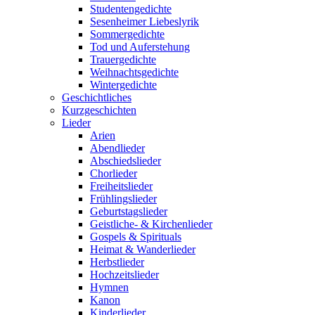
Studentengedichte
Sesenheimer Liebeslyrik
Sommergedichte
Tod und Auferstehung
Trauergedichte
Weihnachtsgedichte
Wintergedichte
Geschichtliches
Kurzgeschichten
Lieder
Arien
Abendlieder
Abschiedslieder
Chorlieder
Freiheitslieder
Frühlingslieder
Geburtstagslieder
Geistliche- & Kirchenlieder
Gospels & Spirituals
Heimat & Wanderlieder
Herbstlieder
Hochzeitslieder
Hymnen
Kanon
Kinderlieder