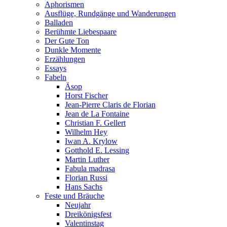
Aphorismen
Ausflüge, Rundgänge und Wanderungen
Balladen
Berühmte Liebespaare
Der Gute Ton
Dunkle Momente
Erzählungen
Essays
Fabeln
Äsop
Horst Fischer
Jean-Pierre Claris de Florian
Jean de La Fontaine
Christian F. Gellert
Wilhelm Hey
Iwan A. Krylow
Gotthold E. Lessing
Martin Luther
Fabula madrasa
Florian Russi
Hans Sachs
Feste und Bräuche
Neujahr
Dreikönigsfest
Valentinstag