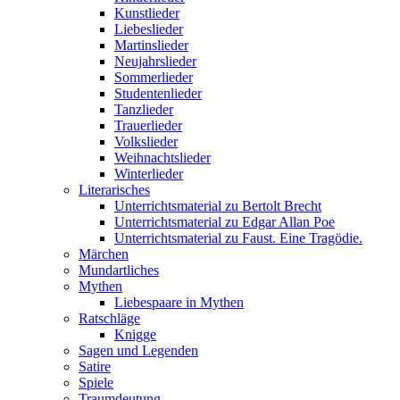
Kunstlieder
Liebeslieder
Martinslieder
Neujahrslieder
Sommerlieder
Studentenlieder
Tanzlieder
Trauerlieder
Volkslieder
Weihnachtslieder
Winterlieder
Literarisches
Unterrichtsmaterial zu Bertolt Brecht
Unterrichtsmaterial zu Edgar Allan Poe
Unterrichtsmaterial zu Faust. Eine Tragödie.
Märchen
Mundartliches
Mythen
Liebespaare in Mythen
Ratschläge
Knigge
Sagen und Legenden
Satire
Spiele
Traumdeutung