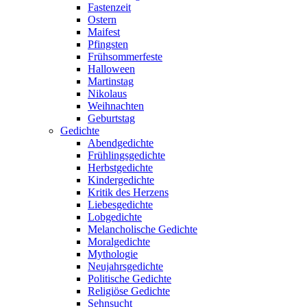
Fastenzeit
Ostern
Maifest
Pfingsten
Frühsommerfeste
Halloween
Martinstag
Nikolaus
Weihnachten
Geburtstag
Gedichte
Abendgedichte
Frühlingsgedichte
Herbstgedichte
Kindergedichte
Kritik des Herzens
Liebesgedichte
Lobgedichte
Melancholische Gedichte
Moralgedichte
Mythologie
Neujahrsgedichte
Politische Gedichte
Religiöse Gedichte
Sehnsucht