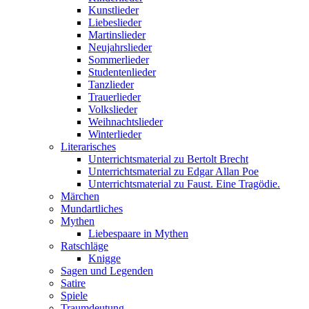
Kunstlieder
Liebeslieder
Martinslieder
Neujahrslieder
Sommerlieder
Studentenlieder
Tanzlieder
Trauerlieder
Volkslieder
Weihnachtslieder
Winterlieder
Literarisches
Unterrichtsmaterial zu Bertolt Brecht
Unterrichtsmaterial zu Edgar Allan Poe
Unterrichtsmaterial zu Faust. Eine Tragödie.
Märchen
Mundartliches
Mythen
Liebespaare in Mythen
Ratschläge
Knigge
Sagen und Legenden
Satire
Spiele
Traumdeutung