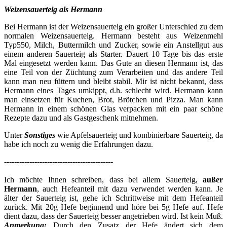
Weizensauerteig als Hermann
Bei Hermann ist der Weizensauerteig ein großer Unterschied zu dem
normalen Weizensauerteig. Hermann besteht aus Weizenmehl
Typ550, Milch, Buttermilch und Zucker, sowie ein Anstellgut aus
einem anderen Sauerteig als Starter. Dauert 10 Tage bis das erste
Mal eingesetzt werden kann. Das Gute an diesen Hermann ist, das
eine Teil von der Züchtung zum Verarbeiten und das andere Teil
kann man neu füttern und bleibt stabil. Mir ist nicht bekannt, dass
Hermann eines Tages umkippt, d.h. schlecht wird. Hermann kann
man einsetzen für Kuchen, Brot, Brötchen und Pizza. Man kann
Hermann in einem schönen Glas verpacken mit ein paar schöne
Rezepte dazu und als Gastgeschenk mitnehmen.
Unter
Sonstiges
wie Apfelsauerteig und kombinierbare Sauerteig, da
habe ich noch zu wenig die Erfahrungen dazu.
-------------------------------------------
Ich möchte Ihnen schreiben, dass bei allem Sauerteig,
außer
Hermann
, auch Hefeanteil mit dazu verwendet werden kann. Je
älter der Sauerteig ist, gehe ich Schrittweise mit dem Hefeanteil
zurück. Mit 20g Hefe beginnend und höre bei 5g Hefe auf. Hefe
dient dazu, dass der Sauerteig besser angetrieben wird. Ist kein Muß.
Anmerkung:
Durch den Zusatz der Hefe ändert sich dem