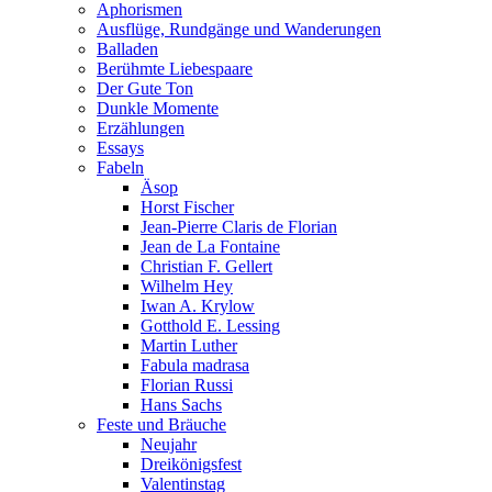
Aphorismen
Ausflüge, Rundgänge und Wanderungen
Balladen
Berühmte Liebespaare
Der Gute Ton
Dunkle Momente
Erzählungen
Essays
Fabeln
Äsop
Horst Fischer
Jean-Pierre Claris de Florian
Jean de La Fontaine
Christian F. Gellert
Wilhelm Hey
Iwan A. Krylow
Gotthold E. Lessing
Martin Luther
Fabula madrasa
Florian Russi
Hans Sachs
Feste und Bräuche
Neujahr
Dreikönigsfest
Valentinstag