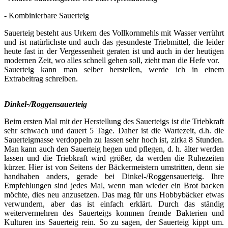
- Kombinierbare Sauerteig
Sauerteig besteht aus Urkern des Vollkornmehls mit Wasser verrührt
und ist natürlichste und auch das gesundeste Triebmittel, die leider
heute fast in der Vergessenheit geraten ist und auch in der heutigen
modernen Zeit, wo alles schnell gehen soll, zieht man die Hefe vor.
Sauerteig kann man selber herstellen, werde ich in einem
Extrabeitrag schreiben.
Dinkel-/Roggensauerteig
Beim ersten Mal mit der Herstellung des Sauerteigs ist die Triebkraft
sehr schwach und dauert 5 Tage. Daher ist die Wartezeit, d.h. die
Sauerteigmasse verdoppeln zu lassen sehr hoch ist, zirka 8 Stunden.
Man kann auch den Sauerteig hegen und pflegen, d. h. älter werden
lassen und die Triebkraft wird größer, da werden die Ruhezeiten
kürzer. Hier ist von Seitens der Bäckermeistern umstritten, denn sie
handhaben anders, gerade bei Dinkel-/Roggensauerteig. Ihre
Empfehlungen sind jedes Mal, wenn man wieder ein Brot backen
möchte, dies neu anzusetzen. Das mag für uns Hobbybäcker etwas
verwundern, aber das ist einfach erklärt. Durch das ständig
weitervermehren des Sauerteigs kommen fremde Bakterien und
Kulturen ins Sauerteig rein. So zu sagen, der Sauerteig kippt um.