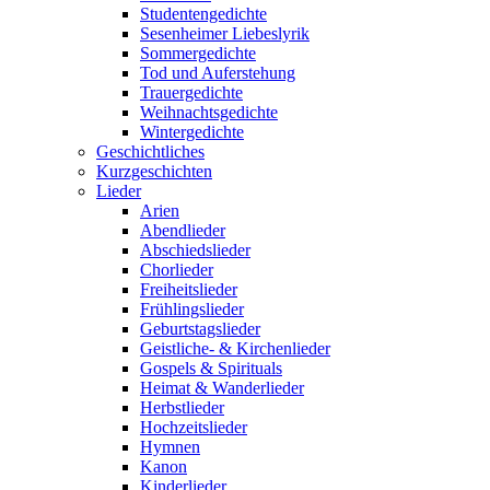
Studentengedichte
Sesenheimer Liebeslyrik
Sommergedichte
Tod und Auferstehung
Trauergedichte
Weihnachtsgedichte
Wintergedichte
Geschichtliches
Kurzgeschichten
Lieder
Arien
Abendlieder
Abschiedslieder
Chorlieder
Freiheitslieder
Frühlingslieder
Geburtstagslieder
Geistliche- & Kirchenlieder
Gospels & Spirituals
Heimat & Wanderlieder
Herbstlieder
Hochzeitslieder
Hymnen
Kanon
Kinderlieder