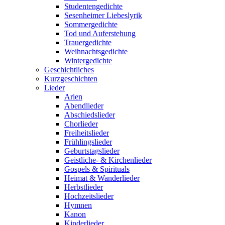
Studentengedichte
Sesenheimer Liebeslyrik
Sommergedichte
Tod und Auferstehung
Trauergedichte
Weihnachtsgedichte
Wintergedichte
Geschichtliches
Kurzgeschichten
Lieder
Arien
Abendlieder
Abschiedslieder
Chorlieder
Freiheitslieder
Frühlingslieder
Geburtstagslieder
Geistliche- & Kirchenlieder
Gospels & Spirituals
Heimat & Wanderlieder
Herbstlieder
Hochzeitslieder
Hymnen
Kanon
Kinderlieder