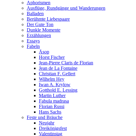
Aphorismen
Ausflüge, Rundgänge und Wanderungen
Balladen
Berühmte Liebespaare
Der Gute Ton
Dunkle Momente
Erzählungen
Essays
Fabeln
Äsop
Horst Fischer
Jean-Pierre Claris de Florian
Jean de La Fontaine
Christian F. Gellert
Wilhelm Hey
Iwan A. Krylow
Gotthold E. Lessing
Martin Luther
Fabula madrasa
Florian Russi
Hans Sachs
Feste und Bräuche
Neujahr
Dreikönigsfest
Valentinstag