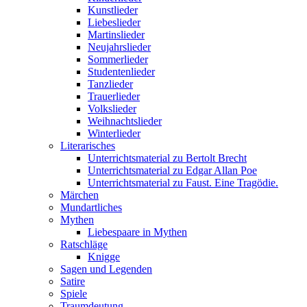
Kunstlieder
Liebeslieder
Martinslieder
Neujahrslieder
Sommerlieder
Studentenlieder
Tanzlieder
Trauerlieder
Volkslieder
Weihnachtslieder
Winterlieder
Literarisches
Unterrichtsmaterial zu Bertolt Brecht
Unterrichtsmaterial zu Edgar Allan Poe
Unterrichtsmaterial zu Faust. Eine Tragödie.
Märchen
Mundartliches
Mythen
Liebespaare in Mythen
Ratschläge
Knigge
Sagen und Legenden
Satire
Spiele
Traumdeutung