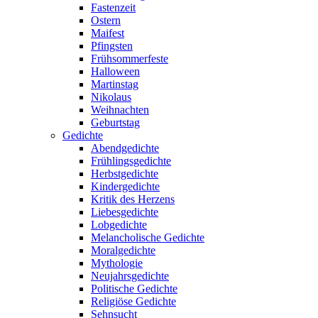
Fastenzeit
Ostern
Maifest
Pfingsten
Frühsommerfeste
Halloween
Martinstag
Nikolaus
Weihnachten
Geburtstag
Gedichte
Abendgedichte
Frühlingsgedichte
Herbstgedichte
Kindergedichte
Kritik des Herzens
Liebesgedichte
Lobgedichte
Melancholische Gedichte
Moralgedichte
Mythologie
Neujahrsgedichte
Politische Gedichte
Religiöse Gedichte
Sehnsucht